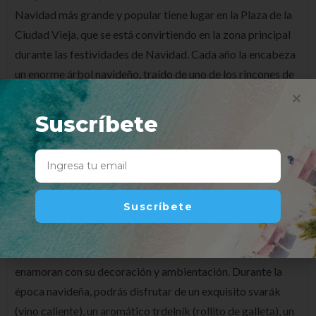
Navidad más grande y popular tiene lugar en la Plaza de la
Ciudad Vieja, que se está convirtiendo en la zona principal
durante las festividades de Navidad. Cada año la encabeza
un enorme árbol navideño, traído de uno de los rincones de
la República Checa, y lo visitan miles de personas. Decenas
de personas, con una copa de vino caliente en la mano, se
Suscríbete
pasean por los puestos de productos nacionales checos, de
adornos hechos a mano o apetitosos manjares desde
almendras garrapiñadas hasta los excelentes embutidos y
salchichas (párky y klobásy). La artesanía tradicional es
Suscríbete
digna de admiración, tales como la fabricación de espadas,
y también se puede disfrutar del amplio repertorio de
villancicos navideños. Cada año, los mercadillos navideños
enamoran con su decoración y ambientación. Durante la
época navideña, podrás disfrutar de un exquisito svarák
(vino caliente), un aromático trdelník (rollito de galleta), un