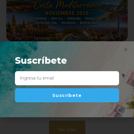
Suscríbete
Madrid, Andalucía y Costa
Mediterránea (18-30 noviembre)
¡Acción de Gracias en España! 13 días / 12 noches .
Salida 18 de noviembre del 2026. Regreso 30 de
noviembre 2026. Visitando: Madrid, Sevilla, Córdoba,
Ronda, Costa del Sol, Granada, Valencia y Barcelona.
Suscríbete
$
3,395
Ver plan