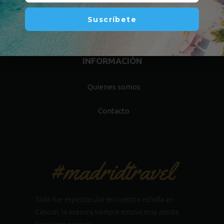
De lunes a viernes de 9am a 6pm, Sabados 9:00 am a 12:30
Suscríbete
pm
INFORMACIÓN
Quienes somos
Contacto
#madridtravel
Todo fue espectacular en nuestra estadía en
Cancun, la asesora siempre estuvo muy atenta.