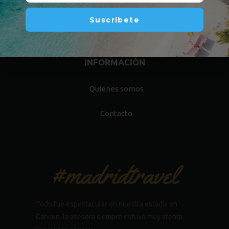
De lunes a viernes de 9am a 6pm, Sabados 9:00 am a 12:30
Suscríbete
pm
INFORMACIÓN
Quienes somos
Contacto
#madridtravel
Todo fue espectacular en nuestra estadía en
Cancun, la asesora siempre estuvo muy atenta.