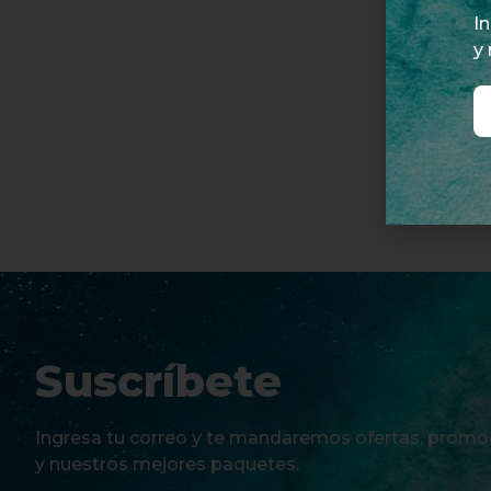
I
y
Suscríbete
Ingresa tu correo y te mandaremos ofertas, promo
y nuestros mejores paquetes.