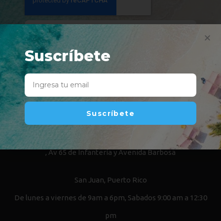
Suscríbete
Suscríbete
Suscríbete
INFORMACIÓN DE CONTACTO
, Av 65 de Infantería y Avenida Barbosa
San Juan, Puerto Rico
De lunes a viernes de 9am a 6pm, Sabados 9:00 am a 12:30
pm