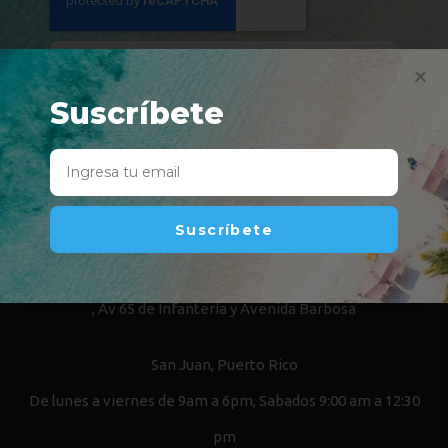
Suscríbete
Suscríbete
Suscríbete
INFORMACIÓN DE CONTACTO
, Av 65 de Infantería y Avenida Barbosa
San Juan, Puerto Rico
De lunes a viernes de 9am a 6pm, Sabados 9:00 am a 12:30
pm