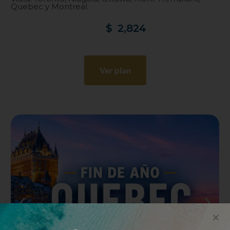
Quebec y Montreal.
$
2,824
Ver plan