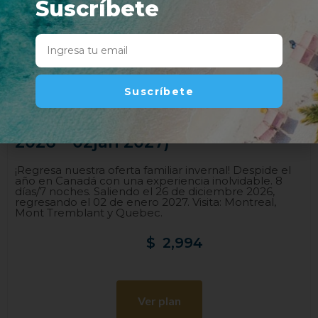
Suscríbete
Suscríbete
Fin de Año en Quebec (26dec
2026 – 02jan 2027)
¡Regresa nuestra oferta familiar invernal! Despide el
año en Canadá con una experiencia inolvidable. 8
días/7 noches. Saliendo el 26 de diciembre 2026,
regresando el 02 de enero 2027. Visita: Montreal,
Mont Tremblant y Quebec.
$
2,994
Ver plan