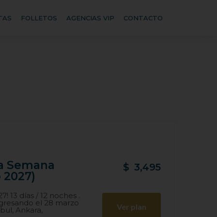
TAS
FOLLETOS
AGENCIAS VIP
CONTACTO
sa Semana
$
3,495
o 2027)
 13 días / 12 noches .
egresando el 28 marzo
Ver plan
bul, Ankara,