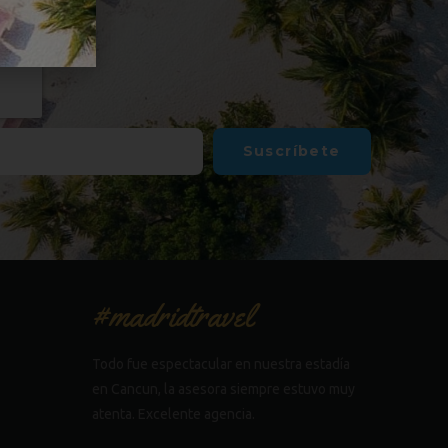
Suscríbete
#madridtravel
Todo fue espectacular en nuestra estadía
en Cancun, la asesora siempre estuvo muy
atenta. Excelente agencia.