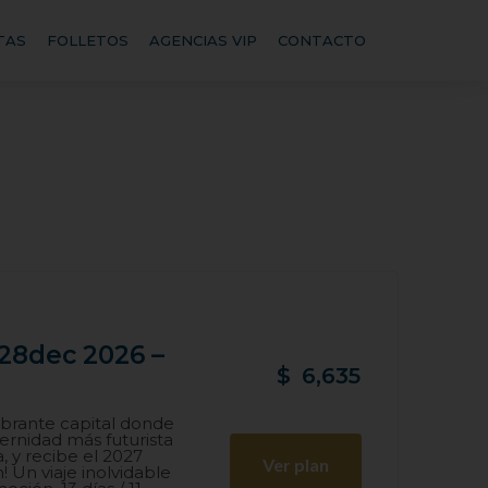
TAS
FOLLETOS
AGENCIAS VIP
CONTACTO
28dec 2026 –
$
6,635
vibrante capital donde
dernidad más futurista
 y recibe el 2027
Ver plan
 Un viaje inolvidable