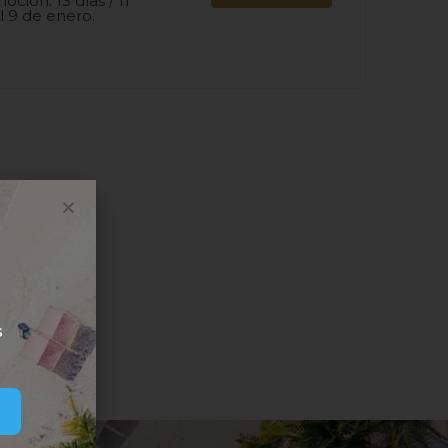
oción. 13 días / 11
l 9 de enero.
s