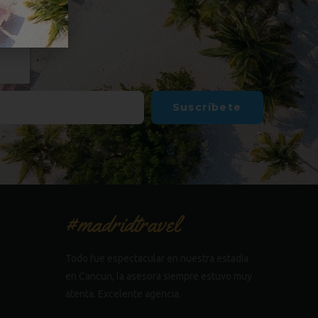
Suscríbete
#madridtravel
Todo fue espectacular en nuestra estadía
en Cancun, la asesora siempre estuvo muy
atenta. Excelente agencia.