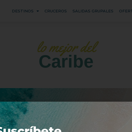
DESTINOS
CRUCEROS
SALIDAS GRUPALES
OFER
lo mejor del
Caribe
Suscríbete