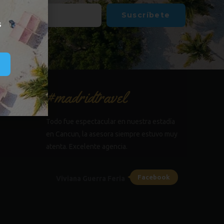
Suscríbete
s
#madridtravel
Todo fue espectacular en nuestra estadía
en Cancun, la asesora siempre estuvo muy
atenta. Excelente agencia.
Facebook
Viviana Guerra Feria