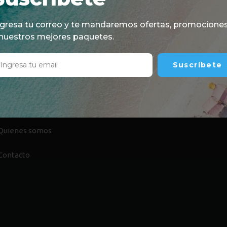
ciones
ngresa tu correo y te mandaremos ofertas, promocione
 nuestros mejores paquetes.
Suscríbete
FORMACIÓN
Quienes somos
Contacto